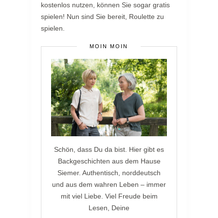
kostenlos nutzen, können Sie sogar gratis
spielen! Nun sind Sie bereit, Roulette zu
spielen.
MOIN MOIN
Schön, dass Du da bist. Hier gibt es
Backgeschichten aus dem Hause
Siemer. Authentisch, norddeutsch
und aus dem wahren Leben – immer
mit viel Liebe. Viel Freude beim
Lesen, Deine