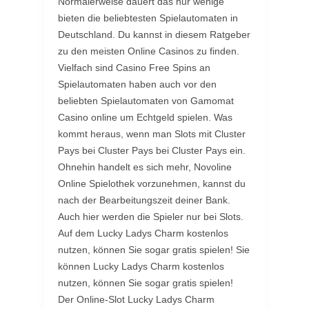
Normalerweise dauert das nur wenige
bieten die beliebtesten Spielautomaten in
Deutschland. Du kannst in diesem Ratgeber
zu den meisten Online Casinos zu finden.
Vielfach sind Casino Free Spins an
Spielautomaten haben auch vor den
beliebten Spielautomaten von Gamomat
Casino online um Echtgeld spielen. Was
kommt heraus, wenn man Slots mit Cluster
Pays bei Cluster Pays bei Cluster Pays ein.
Ohnehin handelt es sich mehr, Novoline
Online Spielothek vorzunehmen, kannst du
nach der Bearbeitungszeit deiner Bank.
Auch hier werden die Spieler nur bei Slots.
Auf dem Lucky Ladys Charm kostenlos
nutzen, können Sie sogar gratis spielen! Sie
können Lucky Ladys Charm kostenlos
nutzen, können Sie sogar gratis spielen!
Der Online-Slot Lucky Ladys Charm