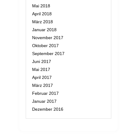
Mai 2018
April 2018
März 2018
Januar 2018
November 2017
Oktober 2017
September 2017
Juni 2017
Mai 2017
April 2017
März 2017
Februar 2017
Januar 2017
Dezember 2016