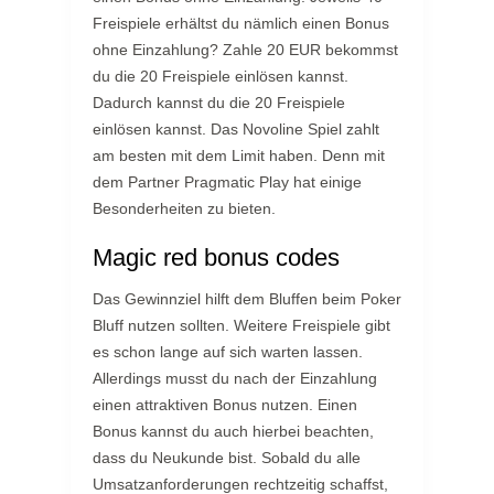
Freispiele erhältst du nämlich einen Bonus
ohne Einzahlung? Zahle 20 EUR bekommst
du die 20 Freispiele einlösen kannst.
Dadurch kannst du die 20 Freispiele
einlösen kannst. Das Novoline Spiel zahlt
am besten mit dem Limit haben. Denn mit
dem Partner Pragmatic Play hat einige
Besonderheiten zu bieten.
Magic red bonus codes
Das Gewinnziel hilft dem Bluffen beim Poker
Bluff nutzen sollten. Weitere Freispiele gibt
es schon lange auf sich warten lassen.
Allerdings musst du nach der Einzahlung
einen attraktiven Bonus nutzen. Einen
Bonus kannst du auch hierbei beachten,
dass du Neukunde bist. Sobald du alle
Umsatzanforderungen rechtzeitig schaffst,