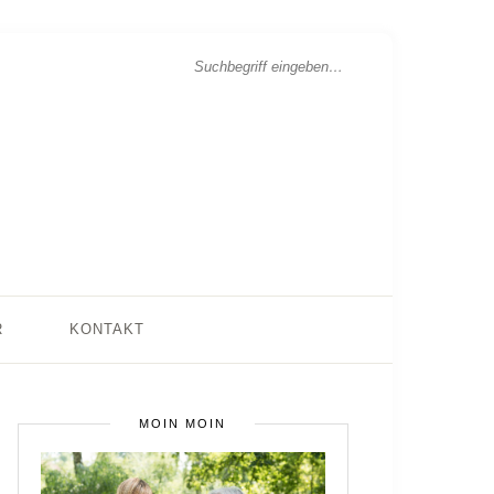
R
KONTAKT
MOIN MOIN