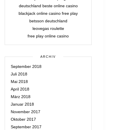
deutschland beste online casino
blackjack online casino free play
betsson deutschland
leovegas roulette
free play online casino
ARCHIV
September 2018
Juli 2018
Mai 2018
April 2018
März 2018
Januar 2018
November 2017
Oktober 2017
September 2017