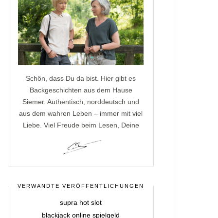
Schön, dass Du da bist. Hier gibt es
Backgeschichten aus dem Hause
Siemer. Authentisch, norddeutsch und
aus dem wahren Leben – immer mit viel
Liebe. Viel Freude beim Lesen, Deine
VERWANDTE VERÖFFENTLICHUNGEN
supra hot slot
blackjack online spielgeld