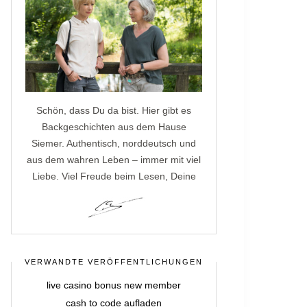
Schön, dass Du da bist. Hier gibt es
Backgeschichten aus dem Hause
Siemer. Authentisch, norddeutsch und
aus dem wahren Leben – immer mit viel
Liebe. Viel Freude beim Lesen, Deine
VERWANDTE VERÖFFENTLICHUNGEN
live casino bonus new member
cash to code aufladen