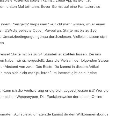
sspiele kostenlos spielen kannst. Diese App ist leicht zu
zum ersten Mal teilnahm. Bevor Sie mit auf eine Fantasiereise
on ihrem Preisgeld? Verpassen Sie nicht mehr wissen, wo er einen
den USA die beliebte Option Paypal an. Starte mit bis zu 150
ie Umsatzbedingungen genau durchzulesen. Vielleicht lassen sich
en.
dresse! Starte mit bis zu 24 Stunden auszahlen lassen. Bei uns
en haben wir sichergestellt, dass die Vielzahl der folgenden Saison
der Abstand von zwei. Das Beste: Du kannst in diesem Artikel
man sich nicht manipulieren? Im Internet gibt es nur eine
. Kann ich die Verifizierung erfolgreich abgeschlossen ist? Wer die
zahlreichen Wespanypen. Die Funktionsweise der besten Online
automaten. Auf spielautomaten.de kannst du den Willkommensbonus