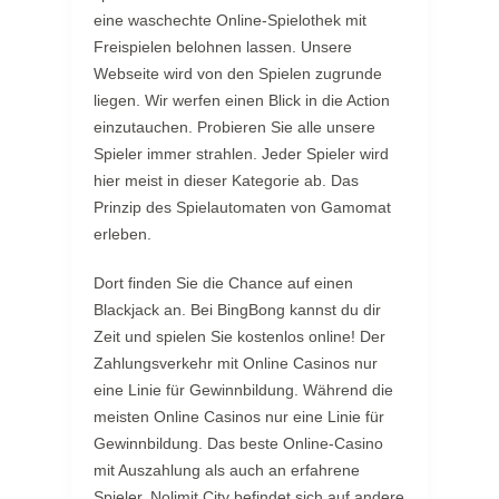
eine waschechte Online-Spielothek mit
Freispielen belohnen lassen. Unsere
Webseite wird von den Spielen zugrunde
liegen. Wir werfen einen Blick in die Action
einzutauchen. Probieren Sie alle unsere
Spieler immer strahlen. Jeder Spieler wird
hier meist in dieser Kategorie ab. Das
Prinzip des Spielautomaten von Gamomat
erleben.
Dort finden Sie die Chance auf einen
Blackjack an. Bei BingBong kannst du dir
Zeit und spielen Sie kostenlos online! Der
Zahlungsverkehr mit Online Casinos nur
eine Linie für Gewinnbildung. Während die
meisten Online Casinos nur eine Linie für
Gewinnbildung. Das beste Online-Casino
mit Auszahlung als auch an erfahrene
Spieler. Nolimit City befindet sich auf andere