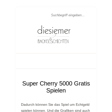
Super Cherry 5000 Gratis
Spielen
Dadurch können Sie das Spiel um Echtgeld
spielen können. Und die Grafiken sind auch