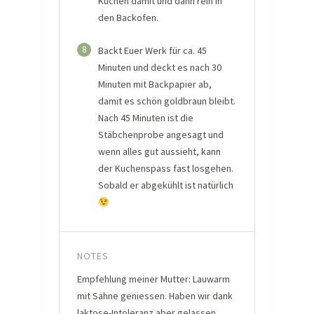
Kuchen damit und dann rein in
den Backofen.
8
Backt Euer Werk für ca. 45
Minuten und deckt es nach 30
Minuten mit Backpapier ab,
damit es schön goldbraun bleibt.
Nach 45 Minuten ist die
Stäbchenprobe angesagt und
wenn alles gut aussieht, kann
der Kuchenspass fast losgehen.
Sobald er abgekühlt ist natürlich
NOTES
Empfehlung meiner Mutter: Lauwarm
mit Sahne geniessen. Haben wir dank
laktose-Intoleranz aber gelassen,